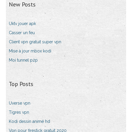
New Posts
Uktv jouer apk
Casser un feu
Client vpn gratuit super vpn
Mise à jour mbox kodi
Moi tunnel p2p
Top Posts
Uverse vpn
Tigres vpn
Kodi dessin animé hd
Vpn pour firestick gratuit 2020