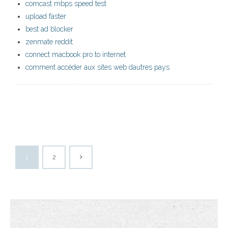
comcast mbps speed test
upload faster
best ad blocker
zenmate reddit
connect macbook pro to internet
comment accéder aux sites web dautres pays
1
2