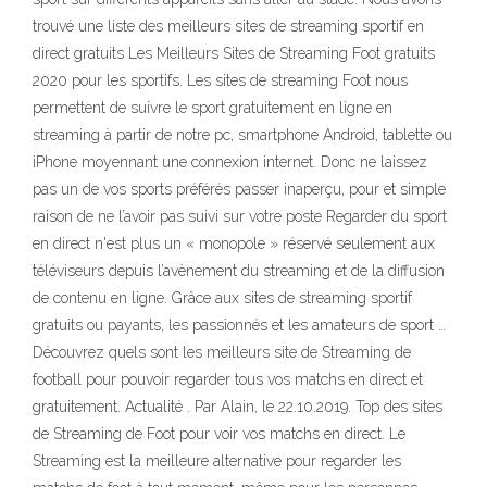
trouvé une liste des meilleurs sites de streaming sportif en
direct gratuits Les Meilleurs Sites de Streaming Foot gratuits
2020 pour les sportifs. Les sites de streaming Foot nous
permettent de suivre le sport gratuitement en ligne en
streaming à partir de notre pc, smartphone Android, tablette ou
iPhone moyennant une connexion internet. Donc ne laissez
pas un de vos sports préférés passer inaperçu, pour et simple
raison de ne l’avoir pas suivi sur votre poste Regarder du sport
en direct n'est plus un « monopole » réservé seulement aux
téléviseurs depuis l’avènement du streaming et de la diffusion
de contenu en ligne. Grâce aux sites de streaming sportif
gratuits ou payants, les passionnés et les amateurs de sport …
Découvrez quels sont les meilleurs site de Streaming de
football pour pouvoir regarder tous vos matchs en direct et
gratuitement. Actualité . Par Alain, le 22.10.2019. Top des sites
de Streaming de Foot pour voir vos matchs en direct. Le
Streaming est la meilleure alternative pour regarder les