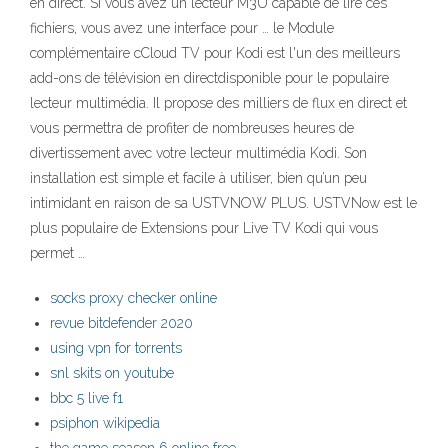
en direct. Si vous avez un lecteur M3U capable de lire ces
fichiers, vous avez une interface pour … le Module
complémentaire cCloud TV pour Kodi est l'un des meilleurs
add-ons de télévision en directdisponible pour le populaire
lecteur multimédia. Il propose des milliers de flux en direct et
vous permettra de profiter de nombreuses heures de
divertissement avec votre lecteur multimédia Kodi. Son
installation est simple et facile à utiliser, bien qu’un peu
intimidant en raison de sa USTVNOW PLUS. USTVNow est le
plus populaire de Extensions pour Live TV Kodi qui vous
permet …
socks proxy checker online
revue bitdefender 2020
using vpn for torrents
snl skits on youtube
bbc 5 live f1
psiphon wikipedia