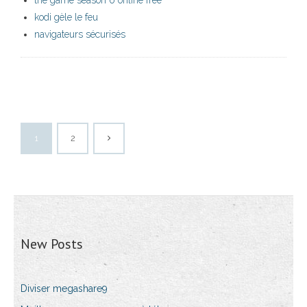
the game season 6 online free
kodi gèle le feu
navigateurs sécurisés
1
2
New Posts
Diviser megashare9