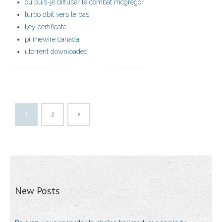
où puis-je diffuser le combat mcgregor
turbo dbit vers le bas
key certificate
primewire canada
utorrent downloaded
1
2
New Posts